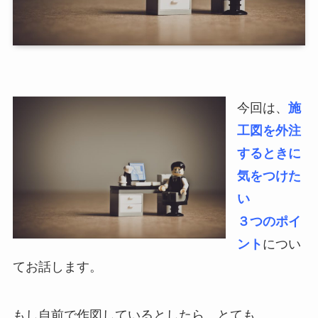
今回は、
施
工図を外注
するときに
気をつけた
い
３つのポイ
ント
につい
てお話します。
もし自前で作図しているとしたら、とても