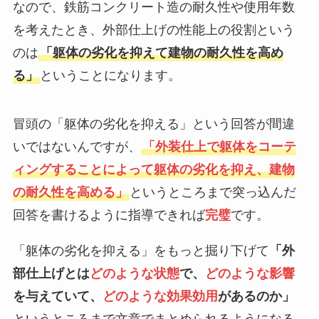
なので、鉄筋コンクリート造の耐久性や使用年数
を考えたとき、
外部仕上げの性能上の役割という
のは
「躯体の劣化を抑えて建物の耐久性を高め
る」
ということになります。
冒頭の「躯体の劣化を抑える」という回答が間違
いではないんですが、
「外装仕上で躯体をコーテ
ィングすることによって躯体の劣化を抑え、建物
の耐久性を高める」
というところまで突っ込んだ
回答を書けるように指導できれば
完璧
です。
「躯体の劣化を抑える」をもっと掘り下げて
「外
部仕上げとは
どのような状態
で、
どのような影響
を与えていて、
どのような効果効用
があるのか」